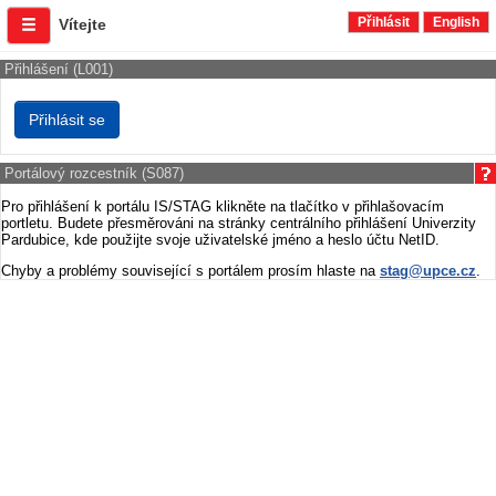
Přihlásit
English
Vítejte
Přihlášení (L001)
Portálový rozcestník (S087)
Pro přihlášení k portálu IS/STAG klikněte na tlačítko v přihlašovacím
portletu. Budete přesměrováni na stránky centrálního přihlášení Univerzity
Pardubice, kde použijte svoje uživatelské jméno a heslo účtu NetID.
Chyby a problémy související s portálem prosím hlaste na
stag@upce.cz
.