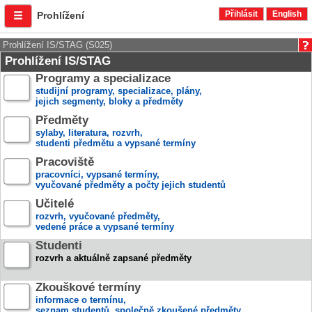
Přihlásit
English
Prohlížení
Prohlížení IS/STAG (S025)
Prohlížení IS/STAG
Programy a specializace
studijní programy, specializace, plány,
jejich segmenty, bloky a předměty
Předměty
sylaby, literatura, rozvrh,
studenti předmětu a vypsané termíny
Pracoviště
pracovníci, vypsané termíny,
vyučované předměty a počty jejich studentů
Učitelé
rozvrh, vyučované předměty,
vedené práce a vypsané termíny
Studenti
rozvrh a aktuálně zapsané předměty
Zkouškové termíny
informace o termínu,
seznam studentů, společně zkoušené předměty