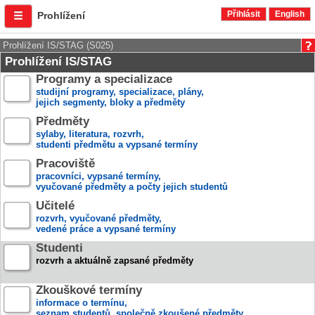
Přihlásit
English
Prohlížení
Prohlížení IS/STAG (S025)
Prohlížení IS/STAG
Programy a specializace
studijní programy, specializace, plány,
jejich segmenty, bloky a předměty
Předměty
sylaby, literatura, rozvrh,
studenti předmětu a vypsané termíny
Pracoviště
pracovníci, vypsané termíny,
vyučované předměty a počty jejich studentů
Učitelé
rozvrh, vyučované předměty,
vedené práce a vypsané termíny
Studenti
rozvrh a aktuálně zapsané předměty
Zkouškové termíny
informace o termínu,
seznam studentů, společně zkoušené předměty