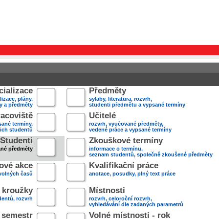
ializace
Předměty
lizace, plány,
sylaby, literatura, rozvrh,
ky a předměty
studenti předmětu a vypsané termíny
acoviště
Učitelé
sané termíny,
rozvrh, vyučované předměty,
jich studentů
vedené práce a vypsané termíny
Studenti
Zkouškové termíny
ané předměty
informace o termínu,
seznam studentů, společně zkoušené předměty
ové akce
Kvalifikační práce
volných časů
anotace, posudky, plný text práce
 kroužky
Místnosti
entů, rozvrh
rozvrh, celoroční rozvrh,
vyhledávání dle zadaných parametrů
- semestr
Volné místnosti - rok