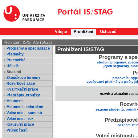
Vítejte
Prohlížení
Uchazeč
Prohlížení IS/STAG (S025)
Programy a specializace
Prohlížení IS/STAG
Předměty
Programy a spec
Pracoviště
studijní programy, specia
Učitelé
jejich segmenty, blo
Studenti
Pr
Zkouškové termíny
pracovníci, vyp
vyučované předměty a počty je
Rozvrhové akce
Kvalifikační práce
rozvrh a aktuálně zaps
Předzápis. kroužky
Místnosti
Rozvrh
Místnosti - celoročně
seznam studentů, průnik 
Volné míst - semestr
Volné míst - rok
Předzápisové
Klauzurní práce
seznam stud
Průnik časů
Volné místnosti 