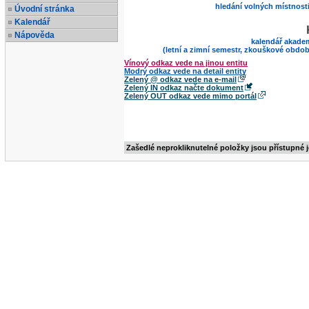
hledání volných místnost
Úvodní stránka
Kalendář
Nápověda
kalendář akade
(letní a zimní semestr, zkouškové obdob
Vínový odkaz vede na jinou entitu
Modrý odkaz vede na detail entity
Zelený @ odkaz vede na e-mail
Zelený IN odkaz načte dokument
Zelený OUT odkaz vede mimo portál
Zašedlé neprokliknutelné položky jsou přístupné 