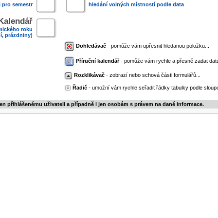
i pro semestr
hledání volných místností podle data
Kalendář
mického roku
í, prázdniny)
Dohledávač
- pomůže vám upřesnit hledanou položku...
Příruční kalendář
- pomůže vám rychle a přesně zadat dat
Rozklikávač
- zobrazí nebo schová části formulářů...
Řadič
- umožní vám rychle seřadit řádky tabulky podle sloupc
jen přihlášenému uživateli a případně i jen osobám s právem na dané informace.